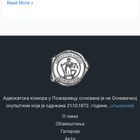
Нацрт
Read More »
закона
о
бесплатној
правној
помоћи
Адвокатска комора у Пожаревцу основана је на Оснивачкој
скупштини која је одржана 21.10.1972. године...
опширније
О нама
Обавештења
Галерија
Акта