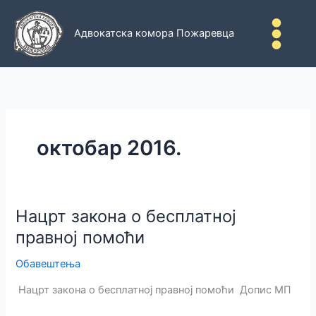
Пређи
на
Адвокатска комора Пожаревца
садржај
октобар 2016.
Нацрт закона о бесплатној
правној помоћи
Обавештења
Нацрт закона о бесплатној правној помоћи Допис МП