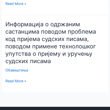
Одговор
Read More »
ствари
ВКС
и
–
предлози
Округли
за
Информација о одржаним
сто
реформу“
састанцима поводом проблема
поводом
код пријема судских писама,
презентације
Анализе
поводом примене технолошког
„Уједначавање
упутства о пријему и уручењу
судске
судских писама
праксе
у
Обавештења
Републици
Србији,
Информација
Read More »
стање
о
ствари
одржаним
и
састанцима
предлози
поводом
за