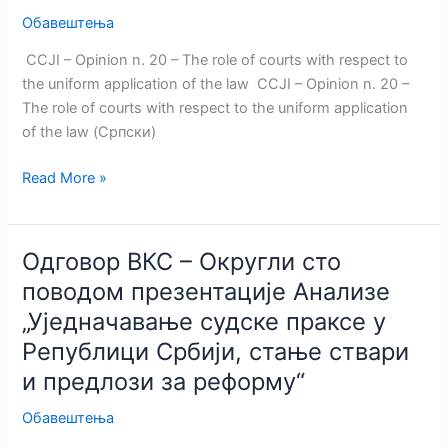
Обавештења
CCJI – Opinion n. 20 – The role of courts with respect to
the uniform application of the law CCJI – Opinion n. 20 –
The role of courts with respect to the uniform application
of the law (Српски)
Округли
Read More »
сто
поводом
презентације
Одговор ВКС – Округли сто
Анализе
поводом презентације Анализе
„Уједначавање
„Уједначавање судске праксе у
судске
праксе
Републици Србији, стање ствари
у
и предлози за реформу“
Републици
Србији,
Обавештења
стање