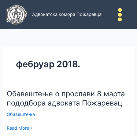
Пређи
на
Адвокатска комора Пожаревца
садржај
фебруар 2018.
Oбавештење о прослави 8 марта
пододбора адвоката Пожаревац
Обавештења
Oбавештење
Read More »
о