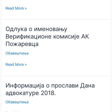
Скупштину
АК
Одлука
Read More »
Пожаревца,
о
за
именовању
Избор
Изборне
Одлука о именовању
за
комисије
Верификационе комисије АК
носиоца
АК
Пожаревца
функција
Пожаревца
и
Обавештења
чланова
органа
Одлука
Read More »
АК
о
Пожаревца
именовању
за
Верификационе
Информација о прослави Дана
мандатни
комисије
период
адвокатуре 2018.
АК
од
Пожаревца
Обавештења
2018.
до