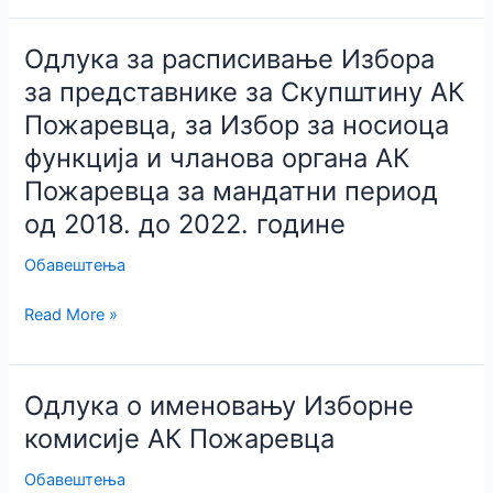
прослави
8
Одлука за расписивање Избора
марта
за представнике за Скупштину АК
пододбора
Пожаревца, за Избор за носиоца
адвоката
Пожаревац
функција и чланова органа АК
Пожаревца за мандатни период
од 2018. до 2022. године
Обавештења
Одлука
Read More »
за
расписивање
Избора
Одлука о именовању Изборне
за
комисије АК Пожаревца
представнике
за
Обавештења