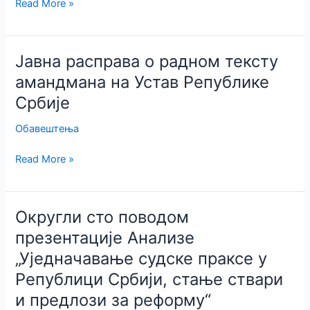
Информација
Read More »
2022.
о
године
прослави
Дана
Јавна расправа о радном тексту
адвокатуре
амандмана на Устав Републике
2018.
Србије
Обавештења
Јавна
Read More »
расправа
о
радном
Округли сто поводом
тексту
презентације Анализе
амандмана
„Уједначавање судске праксе у
на
Устав
Републици Србији, стање ствари
Републике
и предлози за реформу“
Србије