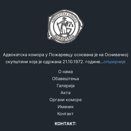
проблема
реформу“
код
пријема
судских
писама,
поводом
примене
технолошког
Адвокатска комора у Пожаревцу основана је на Оснивачкој
упутства
скупштини која је одржана 21.10.1972. године...
опширније
о
пријему
О нама
и
Обавештења
уручењу
Галерија
судских
Акта
писама
Органи коморе
Именик
Контакт
КОНТАКТ: