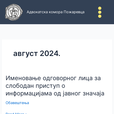
Пређи
на
Адвокатска комора Пожаревца
садржај
август 2024.
Именовање одговорног лица за
слободан приступ о
информацијама од јавног значаја
Обавештења
Именовање