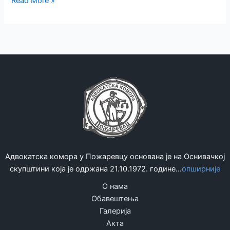
Read More »
одговорног
лица
за
слободан
приступ
о
информацијама
од
јавног
значаја
Адвокатска комора у Пожаревцу основана је на Оснивачкој
скупштини која је одржана 21.10.1972. године...
опширније
О нама
Обавештења
Галерија
Акта