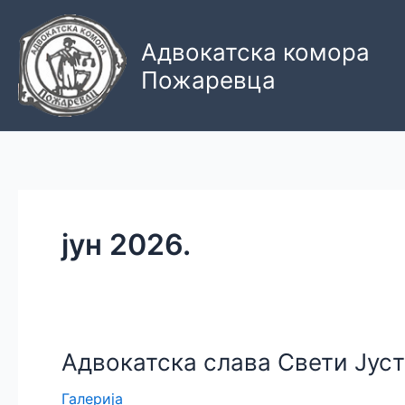
Пређи
на
Адвокатска комора
садржај
Пожаревца
јун 2026.
Адвокатска слава Свети Јус
Галерија