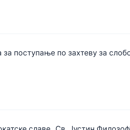
за поступање по захтеву за слоб
катске славе „Св. Јустин Филозоф