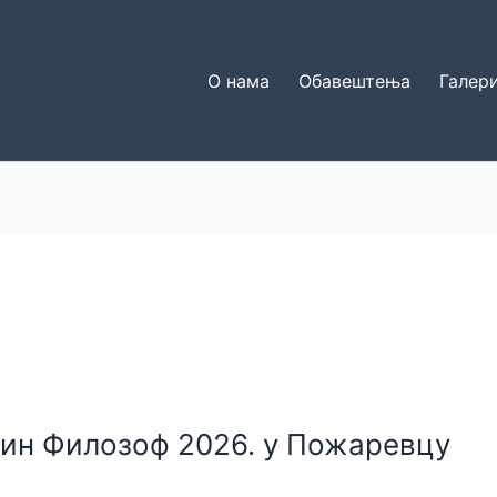
О нама
Обавештења
Галери
тин Филозоф 2026. у Пожаревцу