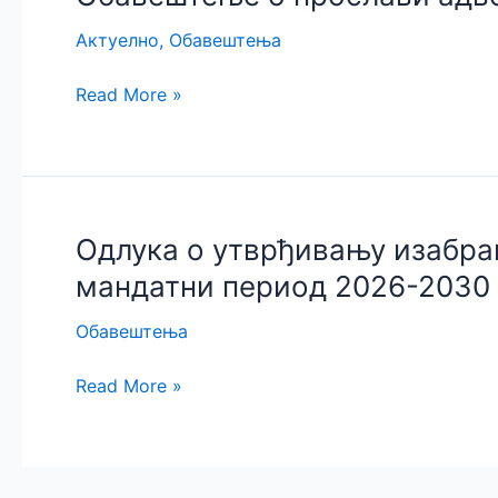
захтеву
Актуелно
,
Обавештења
за
слобода
Обавештење
Read More »
приступ
о
информацијама
прослави
од
адвокатске
јавног
славе
значаја
„Св.
Одлука о утврђивању изабра
Јустин
мандатни период 2026-2030 
Филозоф“
Обавештења
Одлука
Read More »
о
утврђивању
изабраних