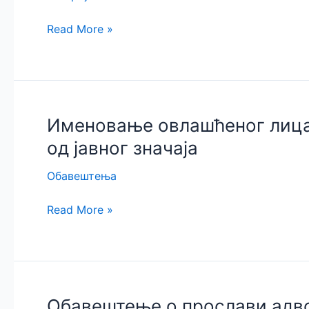
Адвокатска
Read More »
слава
Свети
Јустин
Филозоф
2026.
Именовање овлашћеног лица 
у
од јавног значаја
Пожаревцу
Обавештења
Именовање
Read More »
овлашћеног
лица
за
поступање
по
Обавештење о прослави адво