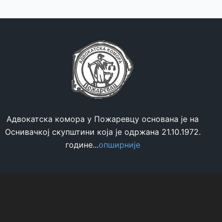
чланова
органа
носиоца
функција
у
АК
Пожаревца
за
мандатни
период
Адвокатска комора у Пожаревцу основана је на
2026-
Оснивачкој скупштини која је одржана 21.10.1972.
2030
године...
опширније
год.