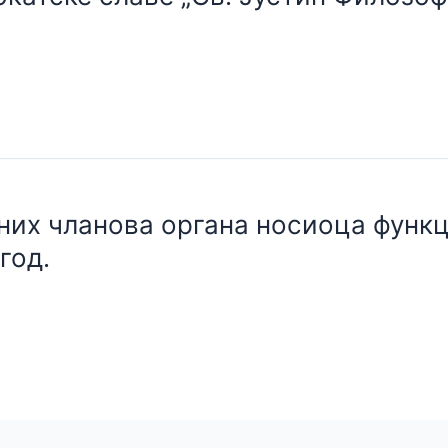
них чланова органа носиоца функц
год.