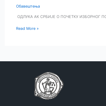
Обавештења
ОДЛУКА АК СРБИЈЕ О ПОЧЕТКУ ИЗБОРНОГ П
ОДЛУКА
Read More »
АК
СРБИЈЕ
О
ПОЧЕТКУ
ИЗБОРНОГ
ПОСТУПКА
ЗА
ИЗБОР
НОСИЛАЦА
ФУНКЦИЈЕ
И
ЧЛАНОВЕ