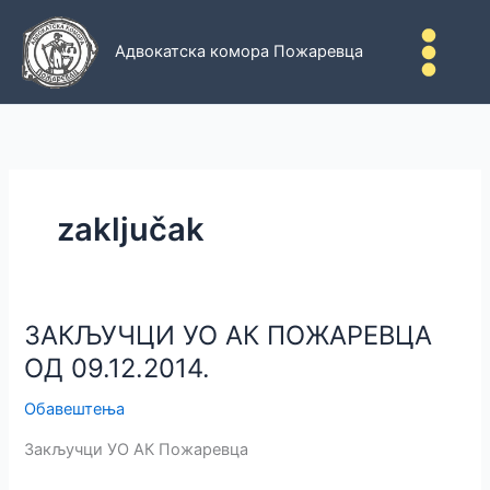
Пређи
на
Адвокатска комора Пожаревца
садржај
zaključak
ЗАКЉУЧЦИ УО АК ПОЖАРЕВЦА
ОД 09.12.2014.
Обавештења
Закључци УО АК Пожаревца