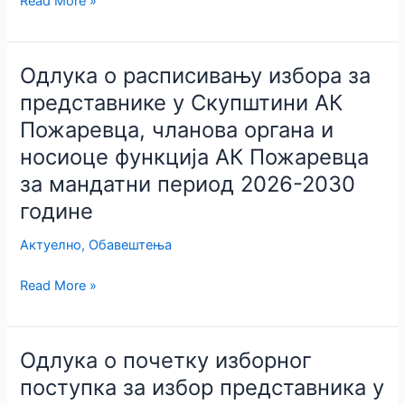
Read More »
о
одржавању
састанка
Одлука о расписивању избора за
Пододбора
представнике у Скупштини АК
адвоката
Пожаревца, чланова органа и
Пожаревца
носиоце функција АК Пожаревца
за мандатни период 2026-2030
године
Актуелно
,
Обавештења
Одлука
Read More »
о
расписивању
избора
Одлука о почетку изборног
за
поступка за избор представника у
представнике