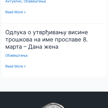
АК
Актуелно
,
Обавештења
Пожаревца,
Одлука
Read More »
чланова
о
органа
утврђивању
и
износа
носиоце
Одлука о утврђивању висине
адв.
функција
трошкова на име прославе 8.
чланарине
АК
марта – Дана жена
као
Пожаревца
и
за
Обавештења
о
мандатни
сношењу
период
Одлука
Read More »
трошкова
2026-
о
на
2030
утврђивању
име
године
висине
обавезног
трошкова
осигурања
на
од
име
проф.
прославе