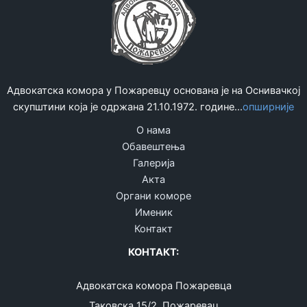
одговорности
8.
адвоката
марта
за
–
2026.
Дана
годину
жена
Адвокатска комора у Пожаревцу основана је на Оснивачкој
скупштини која је одржана 21.10.1972. године...
опширније
О нама
Обавештења
Галерија
Акта
Органи коморе
Именик
Контакт
КОНТАКТ:
Адвокатска комора Пожаревца
Таковска 15/2, Пожаревац