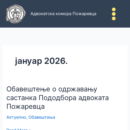
Пређи
на
Адвокатска комора Пожаревца
садржај
јануар 2026.
Обавештење о одржавању
састанка Пододбора адвоката
Пожаревца
Актуелно
,
Обавештења
Обавештење