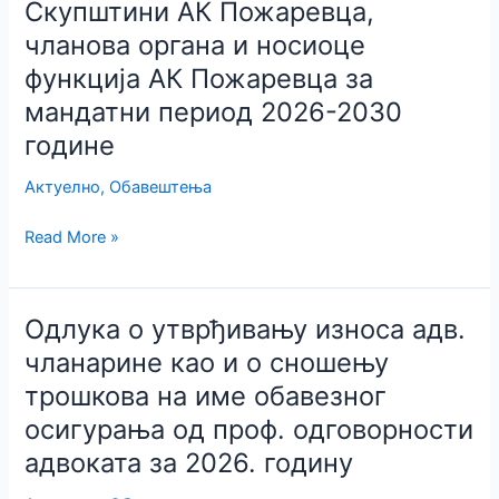
Скупштини АК Пожаревца,
у
Скупштини
чланова органа и носиоце
АК
функција АК Пожаревца за
Пожаревца,
мандатни период 2026-2030
чланова
године
органа
и
Актуелно
,
Обавештења
носиоце
функција
Одлука
Read More »
АК
о
Пожаревца
почетку
за
изборног
Одлука о утврђивању износа адв.
мандатни
поступка
чланарине као и о сношењу
период
за
2026-
трошкова на име обавезног
избор
2030
представника
осигурања од проф. одговорности
године
у
адвоката за 2026. годину
Скупштини