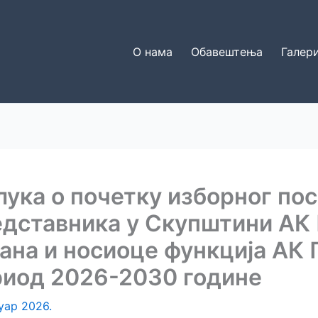
О нама
Обавештења
Галери
ука о почетку изборног пос
едставника у Скупштини АК
ана и носиоце функција АК
риод 2026-2030 године
нуар 2026.