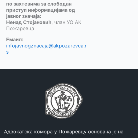
по захтевима за слободан
приступ информацијама од
јавног значаја:
Ненад Стојановић
, члан УО АК
Пожаревца
Емаил:
infojavnogznacaja@akpozarevca.r
s
Адвокатска комора у Пожаревцу основана је на