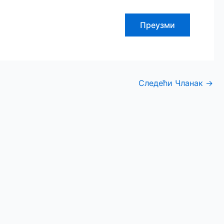
Преузми
Следећи Чланак
→