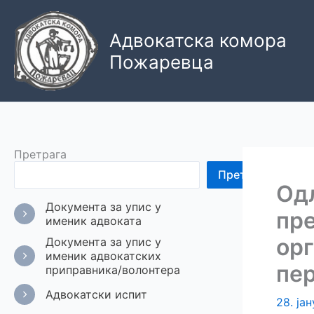
Пређи
на
Адвокатска комора
садржај
Пожаревца
Претрага
Претрага
Одл
Документа за упис у
пр
именик адвоката
орг
Документа за упис у
именик адвокатских
пе
приправника/волонтера
Адвокатски испит
28. ја