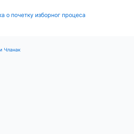
а о почетку изборног процеса
и Чланак