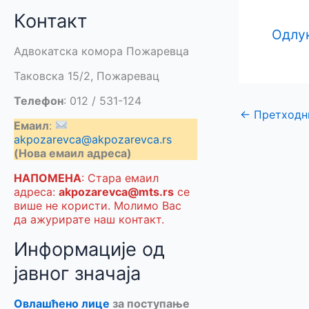
Контакт
Одлук
Адвокатска комора Пожаревца
Таковска 15/2, Пожаревац
Телефон
: 012 / 531-124
←
Претходн
Емаил
:
akpozarevca@akpozarevca.rs
(Нова емаил адреса)
НАПОМЕНА
: Стара емаил
адреса:
akpozarevca@mts.rs
се
више не користи. Молимо Вас
да ажурирате наш контакт.
Информације од
јавног значаја
Овлашћено лице
за поступање