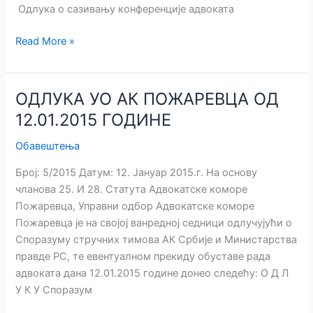
Одлука о сазивању конференције адвоката
ОДЛУКА
Read More »
О
САЗИВАЊУ
КОНФЕРЕНЦИЈЕ
ОДЛУКА УО АК ПОЖАРЕВЦА ОД
АДВОКАТА
12.01.2015 ГОДИНЕ
Обавештења
Број: 5/2015 Датум: 12. Јануар 2015.г. На основу
чланова 25. И 28. Статута Адвокатске коморе
Пожаревца, Управни одбор Адвокатске коморе
Пожаревца је на својој ванредној седници одлучујући о
Споразуму стручних тимова АК Србије и Министарства
правде РС, те евентуалном прекиду обуставе рада
адвоката дана 12.01.2015 године донео следећу: О Д Л
У К У Споразум