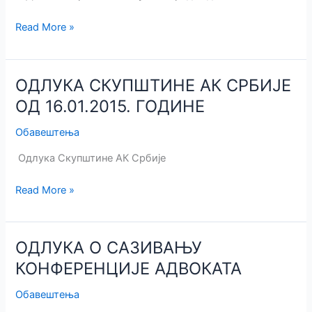
Одлука
Read More »
УО
АК
Србије
ОДЛУКА СКУПШТИНЕ АК СРБИЈЕ
од
ОД 16.01.2015. ГОДИНЕ
22.01.2015
о
Обавештења
Престанку
Одлука Скупштине АК Србије
обуставе
рада
ОДЛУКА
Read More »
адвоката
СКУПШТИНЕ
АК
СРБИЈЕ
ОДЛУКА О САЗИВАЊУ
ОД
КОНФЕРЕНЦИЈЕ АДВОКАТА
16.01.2015.
ГОДИНЕ
Обавештења