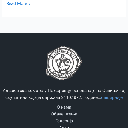
ОДЛУКА
Read More »
УО
АК
ПОЖАРЕВЦА
ОД
12.01.2015
ГОДИНЕ
Адвокатска комора у Пожаревцу основана је на Оснивачкој
скупштини која је одржана 21.10.1972. године...
опширније
О нама
Обавештења
Галерија
Акта