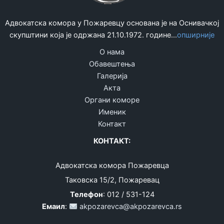
Адвокатска комора у Пожаревцу основана је на Оснивачкој
скупштини која је одржана 21.10.1972. године...
опширније
О нама
Обавештења
Галерија
Акта
Органи коморе
Именик
Контакт
КОНТАКТ:
Адвокатска комора Пожаревца
Таковска 15/2, Пожаревац
Телефон
: 012 / 531-124
Емаил
:
akpozarevca@akpozarevca.rs