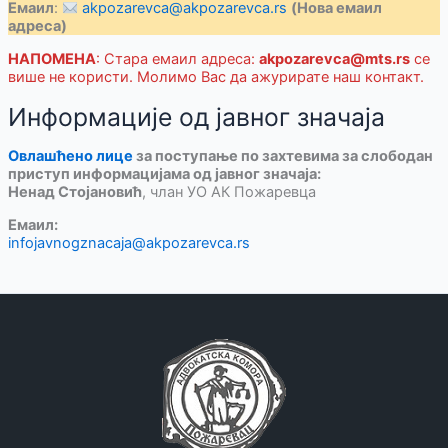
Емаил
:
akpozarevca@akpozarevca.rs
(Нова емаил
адреса)
НАПОМЕНА
: Стара емаил адреса:
akpozarevca@mts.rs
се
више не користи. Молимо Вас да ажурирате наш контакт.
Информације од јавног значаја
Овлашћено лице
за поступање по захтевима за слободан
приступ информацијама од јавног значаја:
Ненад Стојановић
, члан УО АК Пожаревца
Емаил:
infojavnogznacaja@akpozarevca.rs