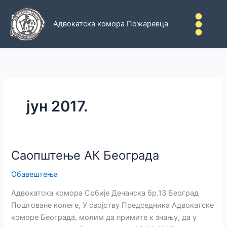
Пређи
на
Адвокатска комора Пожаревца
садржај
јун 2017.
Саопштење АК Београда
Обавештења
Адвокатска комора Србије Дечанска бр.13 Београд
Поштоване колеге, У својству Председника Адвокатске
коморе Београда, молим да примите к знању, да у