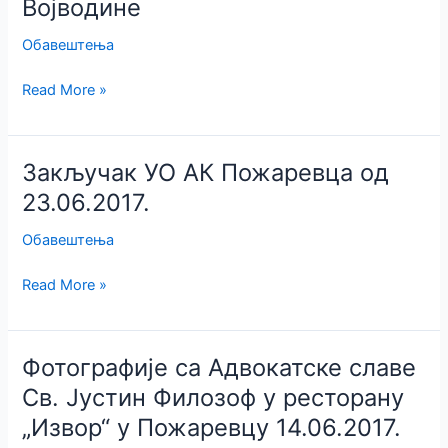
Војводине
Обавештења
Саопштење
Read More »
адвокатске
коморе
Војводине
Закључак УО АК Пожаревца од
23.06.2017.
Обавештења
Закључак
Read More »
УО
АК
Пожаревца
Фотографије са Адвокатске славе
од
Св. Јустин Филозоф у ресторану
23.06.2017.
„Извор“ у Пожаревцу 14.06.2017.