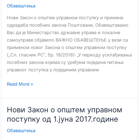
Обавештења
Нови Закон о општем управном поступку и примена
одредаба посебних закона Поштовани, Обавештавамо
Вас да је Министарство државне управе и локалне
самоуправе објавило ВАЖНО ОБАВЕШТЕЊЕ у вези са
применом новог Закона о општем управном поступку
(„Сл. гласник РС“, бр. 18/2016): „У периоду усклађивања
посебних закона којима су уређена поједина питања
управног поступка у појединим управним
Важно
Read More »
обавештење
Министарства
у
Нови Закон о општем управном
вези
поступку од 1.јуна 2017.године
са
новим
Обавештења
Законом