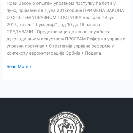
Нови Закон о општем управном поступку ће бити у
о
пуној примени од 1.јуна 2017.године ПРИМЕНА ЗАКОНА
општем
О ОПШТЕМ УПРАВНОМ ПОСТУПКУ Београд, 14.јун
управном
2017., хотел “Шумадија” , од 10 до 16 часова
поступку
ПРЕДАВАЧИ : Представници државне службе са
дугогодишњим искуством ПРОГРАМ Реформа управе и
управни поступак • Стратегија управне реформе у
контексту евроинтеграција Србије • Подела
Нови
Read More »
Закон
о
општем
управном
поступку
од
1.јуна
2017.године