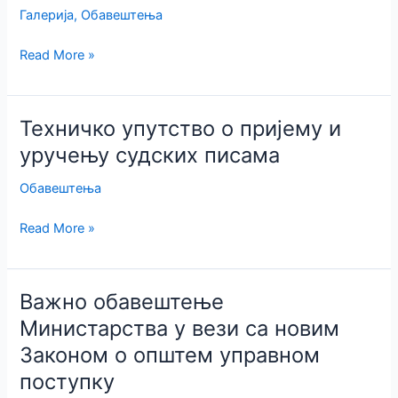
Галерија
,
Обавештења
Фотографије
Read More »
са
Адвокатске
славе
Техничко упутство о пријему и
Св.
уручењу судских писама
Јустин
Филозоф
Обавештења
у
ресторану
Техничко
Read More »
„Извор“
упутство
у
о
Пожаревцу
пријему
Важно обавештење
14.06.2017.
и
Министарства у вези са новим
уручењу
Законом о општем управном
судских
писама
поступку