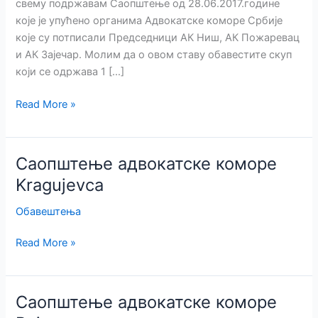
свему подржавам Саопштење од 28.06.2017.године
које је упућено органима Адвокатске коморе Србије
које су потписали Председници АК Ниш, АК Пожаревац
и АК Зајечар. Молим да о овом ставу обавестите скуп
који се одржава 1 […]
Саопштење
Read More »
АК
Београда
Саопштење адвокатске коморе
Kragujevca
Обавештења
Саопштење
Read More »
адвокатске
коморе
Kragujevca
Саопштење адвокатске коморе