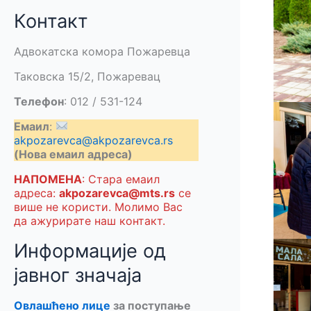
Контакт
Адвокатска комора Пожаревца
Таковска 15/2, Пожаревац
Телефон
: 012 / 531-124
Емаил
:
akpozarevca@akpozarevca.rs
(Нова емаил адреса)
НАПОМЕНА
: Стара емаил
адреса:
akpozarevca@mts.rs
се
више не користи. Молимо Вас
да ажурирате наш контакт.
Информације од
јавног значаја
Овлашћено лице
за поступање