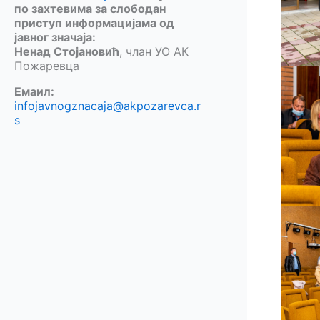
по захтевима за слободан
приступ информацијама од
јавног значаја:
Ненад Стојановић
, члан УО АК
Пожаревца
Емаил:
infojavnogznacaja@akpozarevca.r
s