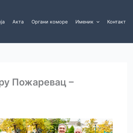
ја
Акта
Органи коморе
Именик
Контакт
ру Пожаревац –