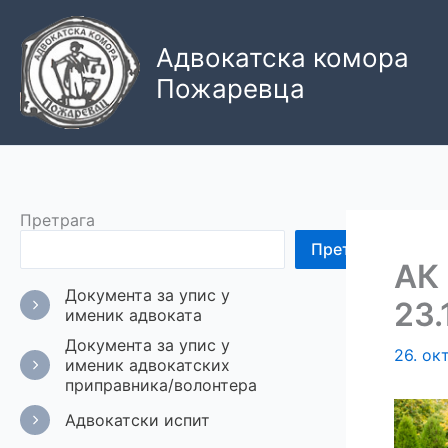
Пређи
на
Адвокатска комора
садржај
Пожаревца
Претрага
Претрага
АК 
Документа за упис у
23.
именик адвоката
Документа за упис у
26. ок
именик адвокатских
приправника/волонтера
Адвокатски испит