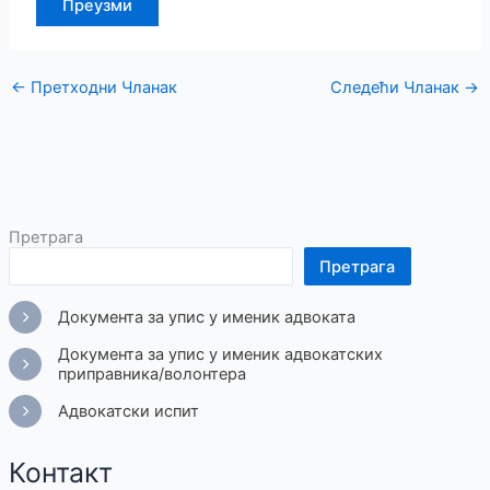
Преузми
←
Претходни Чланак
Следећи Чланак
→
Претрага
Претрага
Документа за упис у именик адвоката
Документа за упис у именик адвокатских
приправника/волонтера
Адвокатски испит
Контакт