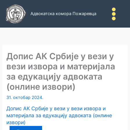
Пређи
на
Адвокатска комора Пожаревца
садржај
Допис АК Србије у вези у
вези извора и материјала
за едукацију адвоката
(онлине извори)
31. октобар 2024.
Допис АК Србије у вези у вези извора и
материјала за едукацију адвоката (онлине
извори)