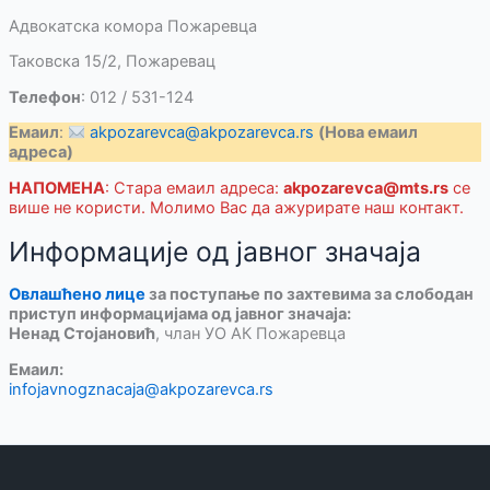
Адвокатска комора Пожаревца
Таковска 15/2, Пожаревац
Телефон
: 012 / 531-124
Емаил
:
akpozarevca@akpozarevca.rs
(Нова емаил
адреса)
НАПОМЕНА
: Стара емаил адреса:
akpozarevca@mts.rs
се
више не користи. Молимо Вас да ажурирате наш контакт.
Информације од јавног значаја
Овлашћено лице
за поступање по захтевима за слободан
приступ информацијама од јавног значаја:
Ненад Стојановић
, члан УО АК Пожаревца
Емаил:
infojavnogznacaja@akpozarevca.rs