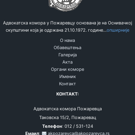
Адвокатска комора у Пожаревцу основана је на Оснивачкој
скупштини која је одржана 21.10.1972. године...
опширније
О нама
Обавештења
Галерија
Акта
Органи коморе
Именик
Контакт
КОНТАКТ:
Адвокатска комора Пожаревца
Таковска 15/2, Пожаревац
Телефон
: 012 / 531-124
Емаил
:
akpozarevca@akpozarevca.rs