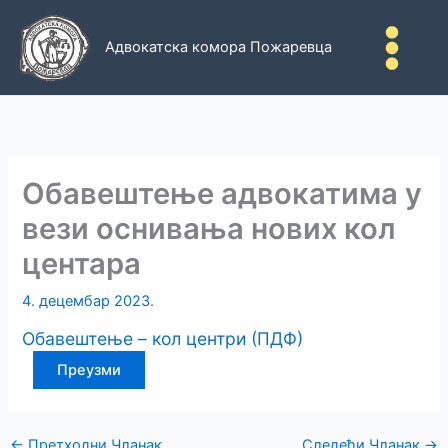
Пређи
на
Адвокатска комора Пожаревца
садржај
Обавештење адвокатима у
вези оснивања нових кол
центара
4. децембар 2023.
Обавештење – кол центри (ПДФ)
Преузми
←
Претходни Чланак
Следећи Чланак
→