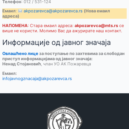
Телефон
: 012 / 531-124
Емаил
:
akpozarevca@akpozarevca.rs
(Нова емаил
адреса)
НАПОМЕНА
: Стара емаил адреса:
akpozarevca@mts.rs
се
више не користи. Молимо Вас да ажурирате наш контакт.
Информације од јавног значаја
Овлашћено лице
за поступање по захтевима за слободан
приступ информацијама од јавног значаја:
Ненад Стојановић
, члан УО АК Пожаревца
Емаил:
infojavnogznacaja@akpozarevca.rs