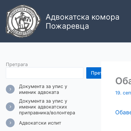
Пређи
на
Адвокатска комора
садржај
Пожаревца
Претрага
Претрага
Об
Документа за упис у
именик адвоката
19. се
Документа за упис у
именик адвокатских
Обав
приправника/волонтера
Адвокатски испит