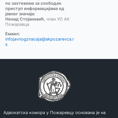
по захтевима за слободан
приступ информацијама од
јавног значаја:
Ненад Стојановић
, члан УО АК
Пожаревца
Емаил:
infojavnogznacaja@akpozarevca.r
s
Адвокатска комора у Пожаревцу основана је на