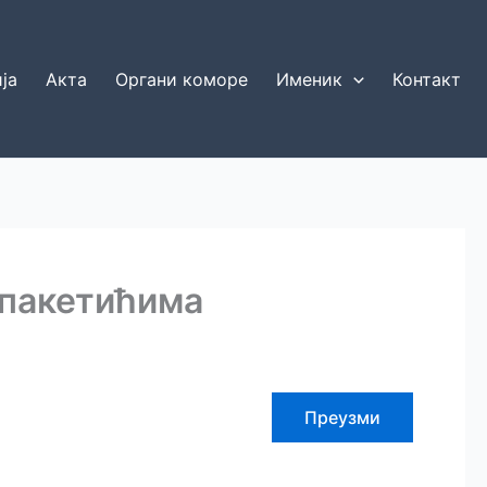
ја
Акта
Органи коморе
Именик
Контакт
пакетићима
Преузми