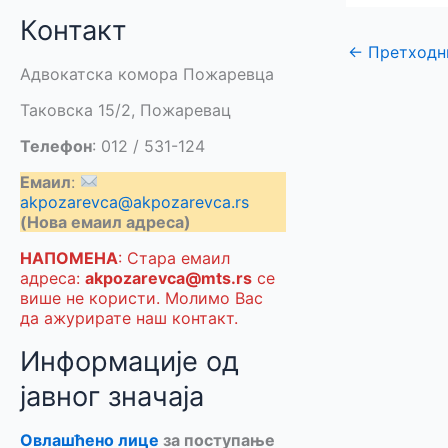
Контакт
←
Претходн
Адвокатска комора Пожаревца
Таковска 15/2, Пожаревац
Телефон
: 012 / 531-124
Емаил
:
akpozarevca@akpozarevca.rs
(Нова емаил адреса)
НАПОМЕНА
: Стара емаил
адреса:
akpozarevca@mts.rs
се
више не користи. Молимо Вас
да ажурирате наш контакт.
Информације од
јавног значаја
Овлашћено лице
за поступање