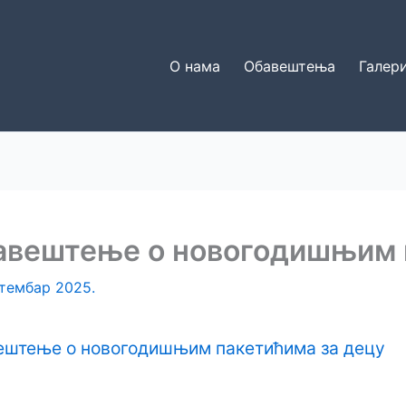
О нама
Обавештења
Галери
авештење о новогодишњим 
птембар 2025.
ештење о новогодишњим пакетићима за децу