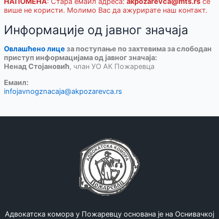
НАПОМЕНА
: Стара емаил адреса:
akpozarevca@mts.rs
се
више не користи. Молимо Вас да ажурирате наш контакт.
Информације од јавног значаја
Овлашћено лице
за поступање по захтевима за слободан
приступ информацијама од јавног значаја:
Ненад Стојановић
, члан УО АК Пожаревца
Емаил:
infojavnogznacaja@akpozarevca.rs
Адвокатска комора у Пожаревцу основана је на Оснивачкој