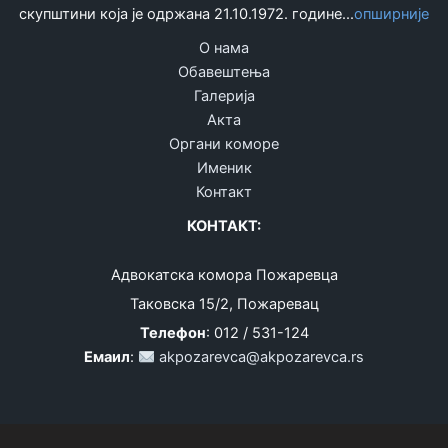
скупштини која је одржана 21.10.1972. године...
опширније
О нама
Обавештења
Галерија
Акта
Органи коморе
Именик
Контакт
КОНТАКТ:
Адвокатска комора Пожаревца
Таковска 15/2, Пожаревац
Телефон
: 012 / 531-124
Емаил
:
akpozarevca@akpozarevca.rs