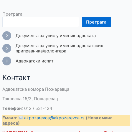
Претрага
Претрага
Документа за упис у именик адвоката
Документа за упис у именик адвокатских
приправника/волонтера
Адвокатски испит
Контакт
Адвокатска комора Пожаревца
Таковска 15/2, Пожаревац
Телефон
: 012 / 531-124
Емаил
:
akpozarevca@akpozarevca.rs
(Нова емаил
адреса)