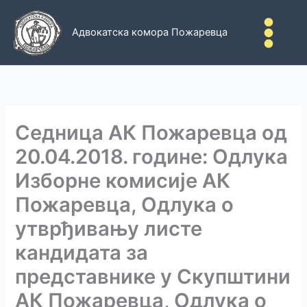
Пређи
на
Адвокатска комора Пожаревца
садржај
Седница АК Пожаревца од
20.04.2018. године: Oдлука
Изборне комисије АК
Пожаревца, Одлука о
утврђивању листе
кандидата за
представнике у Скупштини
АК Пожаревца, Одлука о