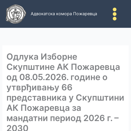
Пређи
на
Адвокатска комора Пожаревца
садржај
Одлука Изборне
Скупштине АК Пожаревца
од 08.05.2026. године о
утврђивању 66
представника у Скупштини
АК Пожаревца за
мандатни период 2026 г. –
2030