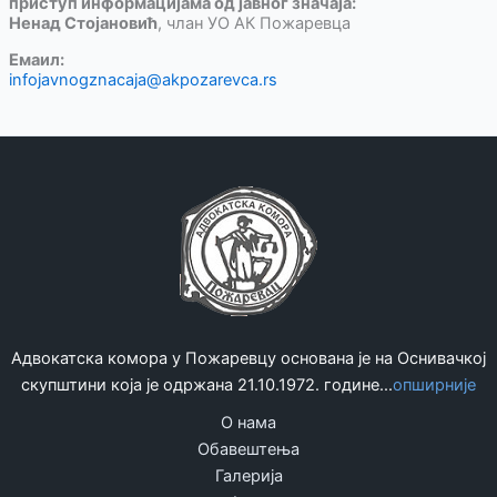
приступ информацијама од јавног значаја:
Ненад Стојановић
, члан УО АК Пожаревца
Емаил:
infojavnogznacaja@akpozarevca.rs
Адвокатска комора у Пожаревцу основана је на Оснивачкој
скупштини која је одржана 21.10.1972. године...
опширније
О нама
Обавештења
Галерија