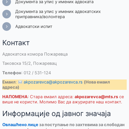
Документа за упис у именик адвоката
Документа за упис у именик адвокатских
приправника/волонтера
Адвокатски испит
Контакт
Адвокатска комора Пожаревца
Таковска 15/2, Пожаревац
Телефон
: 012 / 531-124
Емаил
:
akpozarevca@akpozarevca.rs
(Нова емаил
адреса)
НАПОМЕНА
: Стара емаил адреса:
akpozarevca@mts.rs
се
више не користи. Молимо Вас да ажурирате наш контакт.
Информације од јавног значаја
Овлашћено лице
за поступање по захтевима за слободан