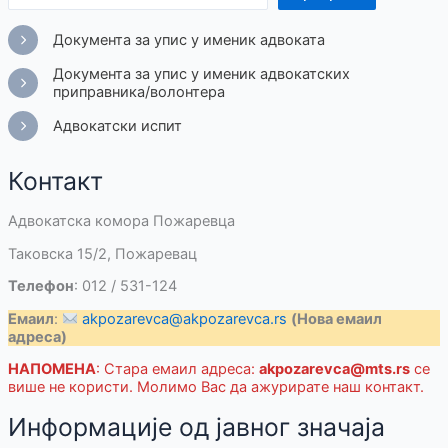
Документа за упис у именик адвоката
Документа за упис у именик адвокатских
приправника/волонтера
Адвокатски испит
Контакт
Адвокатска комора Пожаревца
Таковска 15/2, Пожаревац
Телефон
: 012 / 531-124
Емаил
:
akpozarevca@akpozarevca.rs
(Нова емаил
адреса)
НАПОМЕНА
: Стара емаил адреса:
akpozarevca@mts.rs
се
више не користи. Молимо Вас да ажурирате наш контакт.
Информације од јавног значаја