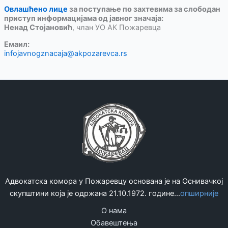
Овлашћено лице
за поступање по захтевима за слободан
приступ информацијама од јавног значаја:
Ненад Стојановић
, члан УО АК Пожаревца
Емаил:
infojavnogznacaja@akpozarevca.rs
Адвокатска комора у Пожаревцу основана је на Оснивачкој
скупштини која је одржана 21.10.1972. године...
опширније
О нама
Обавештења