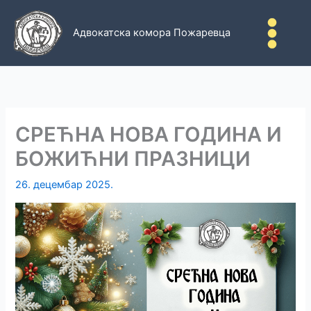
Пређи
на
Адвокатска комора Пожаревца
садржај
СРЕЋНА НОВА ГОДИНА И
БОЖИЋНИ ПРАЗНИЦИ
26. децембар 2025.