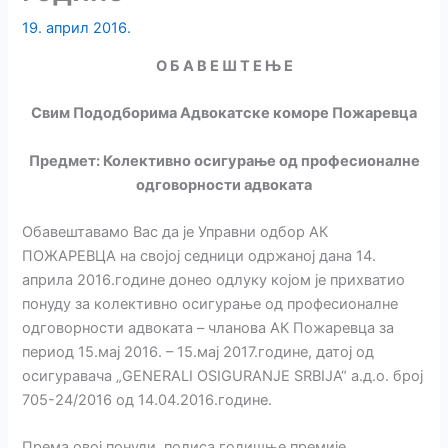
19. април 2016.
O Б А В Е Ш Т Е Њ Е
Свим Пододборима Адвокатске коморе Пожаревца
Предмет: Колективно осигурање од професионалне
одговорности адвоката
Обавештавамо Вас да је Управни одбор АК
ПОЖАРЕВЦА на својој седници одржаној дана 14.
априла 2016.године донео одлуку којом је прихватио
понуду за колективно осигурање од професионалне
одговорности адвоката – чланова АК Пожаревца за
период 15.мај 2016. – 15.мај 2017.године, датој од
осигуравача „GENERALI OSIGURANJE SRBIJA“ a.д.o. броj
705-24/2016 oд 14.04.2016.године.
Према овој понуди, полиса годишње премије