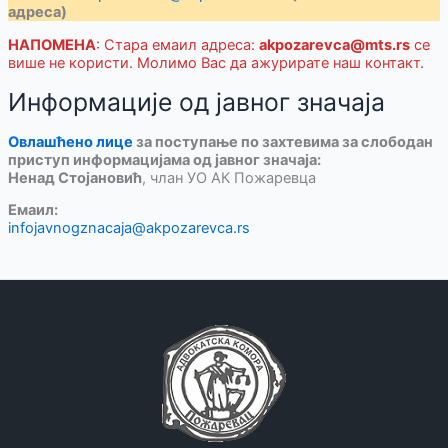
адреса)
НАПОМЕНА
: Стара емаил адреса:
akpozarevca@mts.rs
се
више не користи. Молимо Вас да ажурирате наш контакт.
Информације од јавног значаја
Овлашћено лице
за поступање по захтевима за слободан
приступ информацијама од јавног значаја:
Ненад Стојановић
, члан УО АК Пожаревца
Емаил:
infojavnogznacaja@akpozarevca.rs