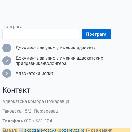
Претрага
Претрага
Документа за упис у именик адвоката
Документа за упис у именик адвокатских
приправника/волонтера
Адвокатски испит
Контакт
Адвокатска комора Пожаревца
Таковска 15/2, Пожаревац
Телефон
: 012 / 531-124
Емаил
:
akpozarevca@akpozarevca.rs
(Нова емаил