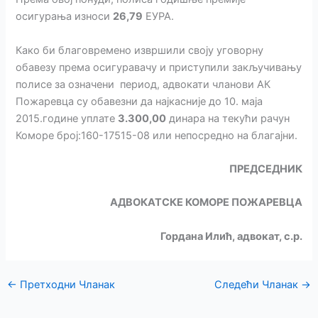
осигурања износи
26,79
ЕУРА.
Како би благовремено извршили своју уговорну
обавезу према осигуравачу и приступили закључивању
полисе за означени период, адвокати чланови АК
Пожаревца су обавезни да најкасније до 10. маја
2015.године уплате
3.300,00
динара на текући рачун
Коморе број:160-17515-08 или непосредно на благајни.
ПРЕДСЕДНИК
АДВОКАТСКЕ КОМОРЕ ПОЖАРЕВЦА
Гордана Илић, адвокат, с.р.
←
Претходни Чланак
Следећи Чланак
→