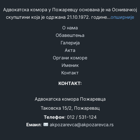
Адвокатска комора у Пожаревцу основана је на Оснивачкој
скупштини која је одржана 21.10.1972. године...
опширније
О нама
Обавештења
Галерија
Акта
Органи коморе
Именик
Контакт
КОНТАКТ:
Адвокатска комора Пожаревца
Таковска 15/2, Пожаревац
Телефон
: 012 / 531-124
Емаил
:
akpozarevca@akpozarevca.rs