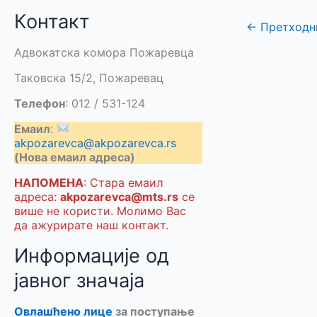
Контакт
←
Претходн
Адвокатска комора Пожаревца
Таковска 15/2, Пожаревац
Телефон
: 012 / 531-124
Емаил
:
akpozarevca@akpozarevca.rs
(Нова емаил адреса)
НАПОМЕНА
: Стара емаил
адреса:
akpozarevca@mts.rs
се
више не користи. Молимо Вас
да ажурирате наш контакт.
Информације од
јавног значаја
Овлашћено лице
за поступање