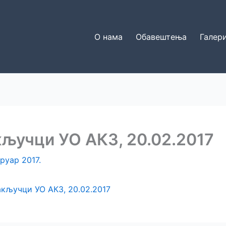
О нама
Обавештења
Галери
ључци УО АКЗ, 20.02.2017
бруар 2017.
акључци УО АКЗ, 20.02.2017