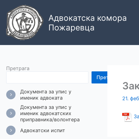
Пређи
на
Адвокатска комора
садржај
Пожаревца
Претрага
Претрага
Зак
Документа за упис у
именик адвоката
21. фе
Документа за упис у
именик адвокатских
З
приправника/волонтера
Адвокатски испит