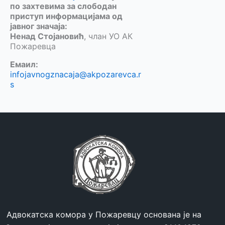
по захтевима за слободан
приступ информацијама од
јавног значаја:
Ненад Стојановић
, члан УО АК
Пожаревца
Емаил:
infojavnogznacaja@akpozarevca.r
s
Адвокатска комора у Пожаревцу основана је на